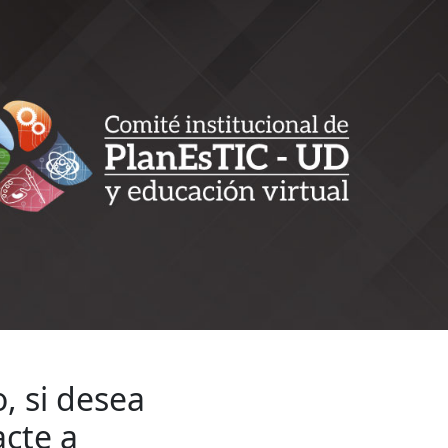
, si desea
acte a