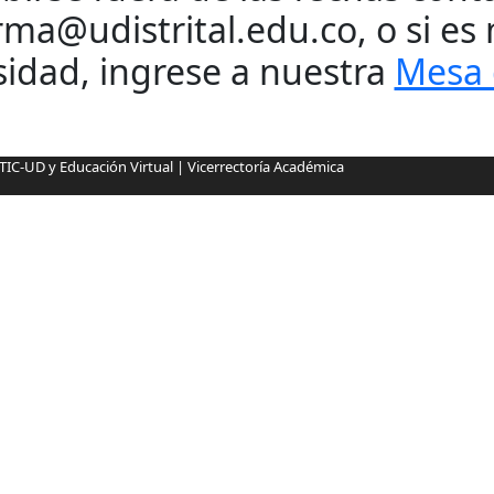
rma@udistrital.edu.co, o si e
sidad, ingrese a nuestra
Mesa 
sTIC-UD y Educación Virtual | Vicerrectoría Académica