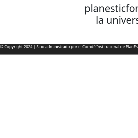
planesticfo
la univer
Información pie de página
© Copyright 2024 | Sitio administrado por el Comité Institucional de PlanE