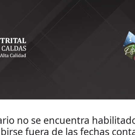
cripción
ario no se encuentra habilitado
ibirse fuera de las fechas cont