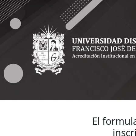
Formulario de ins
El formul
inscr