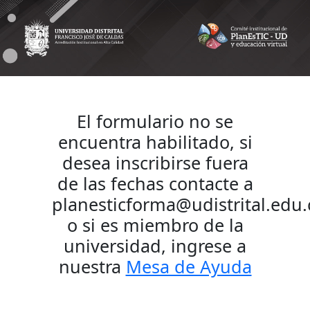
Formulario de inscripción
El formulario no se
encuentra habilitado, si
desea inscribirse fuera
de las fechas contacte a
planesticforma@udistrital.edu.
o si es miembro de la
universidad, ingrese a
nuestra
Mesa de Ayuda