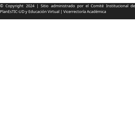
Información pie de página
© Copyright 2024 | Sitio administrado por el Comité Institucional de
PlanEsTIC-UD y Educación Virtual | Vicerrectoría Académica