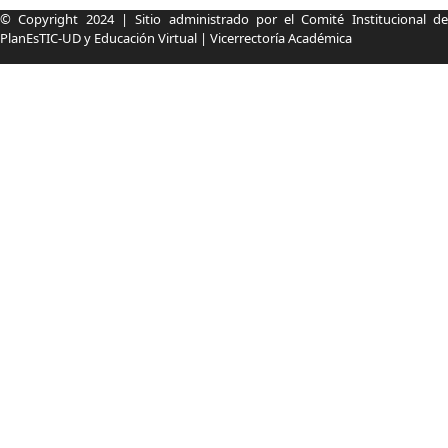
Información pie de página
© Copyright 2024 | Sitio administrado por el Comité Institucional de
PlanEsTIC-UD y Educación Virtual | Vicerrectoría Académica