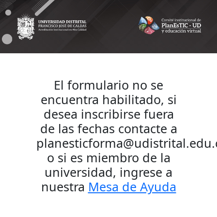
Formulario de inscripción
El formulario no se
encuentra habilitado, si
desea inscribirse fuera
de las fechas contacte a
planesticforma@udistrital.edu.
o si es miembro de la
universidad, ingrese a
nuestra
Mesa de Ayuda