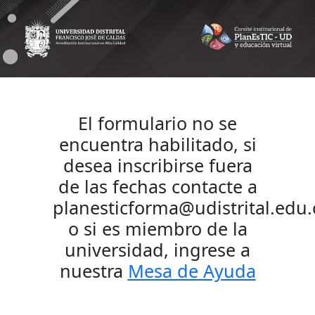
Formulario de inscripción
El formulario no se
encuentra habilitado, si
desea inscribirse fuera
de las fechas contacte a
planesticforma@udistrital.edu.
o si es miembro de la
universidad, ingrese a
nuestra
Mesa de Ayuda