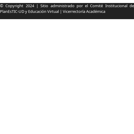
Información pie de página
© Copyright 2024 | Sitio administrado por el Comité Institucional de
PlanEsTIC-UD y Educación Virtual | Vicerrectoría Académica